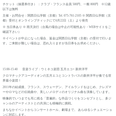
チケット（抽選券付き） ：クラブ・フランス会員 500円、一般 800円 ※12歳
以下は無料
主催・お問合せ：関西日仏学館（京都）Tel. 075-761-2105 ※ 関西日仏学館（京
都）受付とオンラインブティックにて6月22日（土）より発売
※ 当日券あり ※ 雨天決行（台風の場合は中止の可能性あり・WEBサイトをご
確認下さい）
※イベントが中止になった場合、返金は関西日仏学館（京都）の受付で行いま
す。ご来館が難しい場合は、恐れ入りますが当日券をお求めください。
15:00-15:40 音楽ライブ：ウミネコ楽団 五月エコ× 新井洋平
クロマチックアコーディオンの五月エコとコントラバスの新井洋平が奏でる世
界最小楽団！
2011年の結成後、フランス、スウェーデン、アイルランドをはじめ、クレズマ
ーやロマなどの伝統曲や、美しいメロディのオリジナル曲を演奏しています。
映像的でいつまでも耳に残る「普遍的」な作品づくりをコンセプトとし、多ジ
ャンルのアーティストとの共演にも積極的に挑戦。
まちなかイベントからコンサートホール、劇場まで。 あらゆるシチュエーショ
ンに対応します。