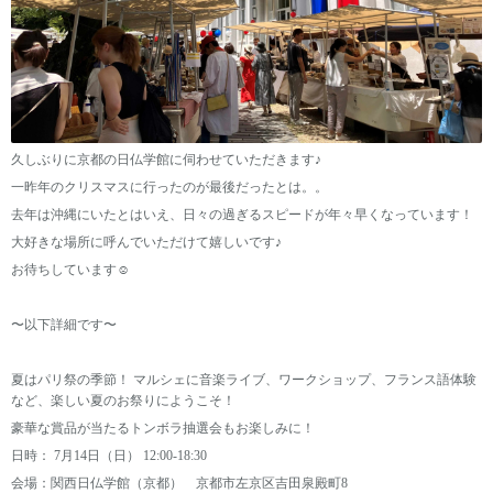
久しぶりに京都の日仏学館に伺わせていただきます♪
一昨年のクリスマスに行ったのが最後だったとは。。
去年は沖縄にいたとはいえ、日々の過ぎるスピードが年々早くなっています！
大好きな場所に呼んでいただけて嬉しいです♪
お待ちしています☺︎
〜以下詳細です〜
夏はパリ祭の季節！ マルシェに音楽ライブ、ワークショップ、フランス語体験
など、楽しい夏のお祭りにようこそ！
豪華な賞品が当たるトンボラ抽選会もお楽しみに！
日時： 7月14日（日） 12:00-18:30
会場：関西日仏学館（京都） 京都市左京区吉田泉殿町8